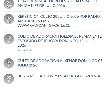
TOTAL DE VISITAS DE REDES SOCIALES RADIO
04
AMIGA MES DE JULIO 2026
Ago
No
hay
REPETICION CULTO 28 JUNIO 2026 POR RADIO
comentarios
02
en
AMIGA 107.9 FM Y
Ago
TOTAL
WWW.RADIOAMIGACHILE.CL
DE
VISITAS
No
DE
hay
REDES
CULTO DE ADORACION IGLESIA EL REMANENTE
comentarios
12
SOCIALES
en
ESCOGIDO DE JEHOVA DOMINGO 12 JULIO
RADIO
Jul
REPETICION
AMIGA
2026
CULTO
MES
28
DE
en
1 comentario
JUNIO
JULIO
CULTO
2026
2026
DE
POR
ADORACION
CULTO DE ADORACION AL SENOR DOMINGO 05
RADIO
05
IGLESIA
AMIGA
JULIO 2026
Jul
EL
107.9
REMANENTE
FM
No
ESCOGIDO
Y
hay
DE
BUSCAMOS A DIOS , Y ESTA FUE LA RESPUESTA
WWW.RADIOAMIGACHILE.CL
comentarios
02
JEHOVA
en
Jul
No
DOMINGO
CULTO
hay
12
DE
comentarios
JULIO
ADORACION
en
2026
AL
BUSCAMOS
SENOR
A
DOMINGO
DIOS
05
,
JULIO
Y