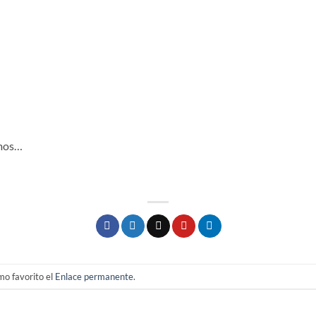
amos…
mo favorito el
Enlace permanente
.