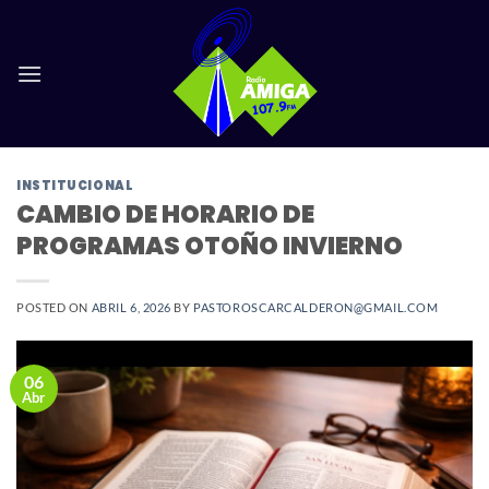
Saltar
al
contenido
INSTITUCIONAL
CAMBIO DE HORARIO DE
PROGRAMAS OTOÑO INVIERNO
POSTED ON
ABRIL 6, 2026
BY
PASTOROSCARCALDERON@GMAIL.COM
06
Abr