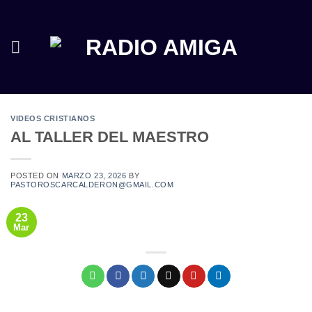
Saltar
al
contenido
VIDEOS CRISTIANOS
AL TALLER DEL MAESTRO
POSTED ON
MARZO 23, 2026
BY
PASTOROSCARCALDERON@GMAIL.COM
23
Mar