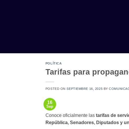
Saltar
al
contenido
POLÍTICA
Tarifas para propagan
POSTED ON
SEPTIEMBRE 16, 2025
BY
COMUNICA
16
Sep
Conoce oficialmente las
tarifas de serv
República, Senadores, Diputados y un